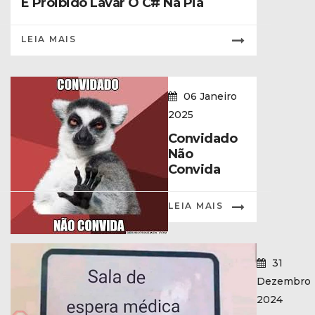
É Proibido Lavar O C# Na Pia
LEIA MAIS
06 Janeiro
2025
Convidado
Não
Convida
LEIA MAIS
31
Dezembro
2024