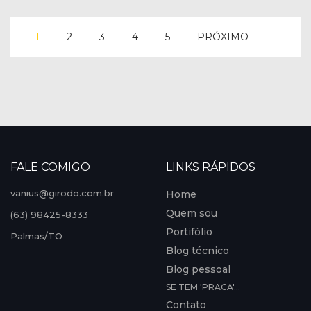
1
2
3
4
5
PRÓXIMO
FALE COMIGO
LINKS RÁPIDOS
vanius@girodo.com.br
Home
Quem sou
(63) 98425-8333
Portifólio
Palmas/TO
Blog técnico
Blog pessoal
SE TEM 'PRACA'...
Contato